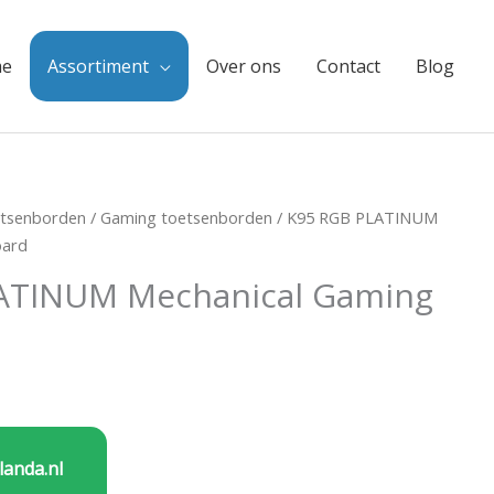
e
Assortiment
Over ons
Contact
Blog
tsenborden
/
Gaming toetsenborden
/ K95 RGB PLATINUM
oard
ATINUM Mechanical Gaming
landa.nl