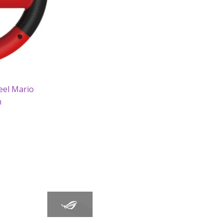
eel Mario
h