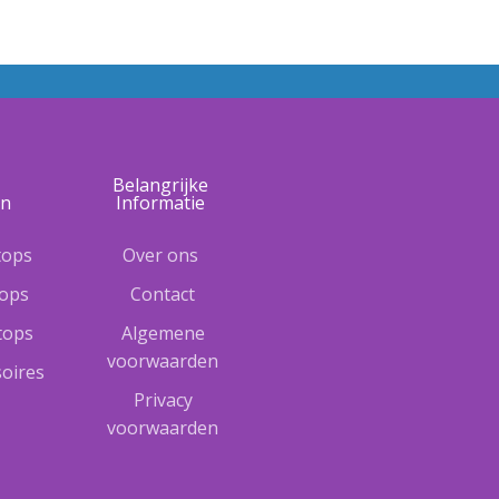
e
Belangrijke
ën
Informatie
tops
Over ons
tops
Contact
ptops
Algemene
voorwaarden
oires
Privacy
voorwaarden