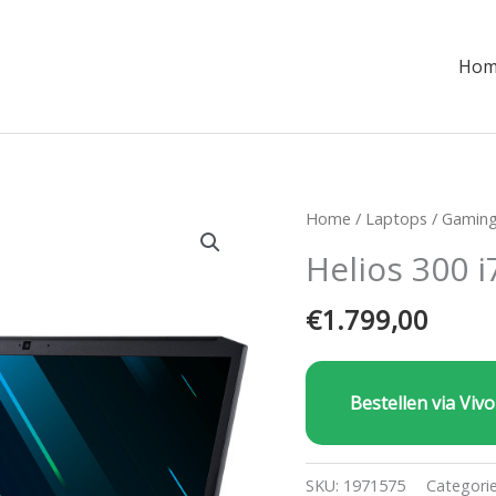
Hom
Home
/
Laptops
/
Gaming
Helios 300 
€
1.799,00
Bestellen via Vivo
SKU:
1971575
Categori