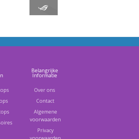
e
Belangrijke
ën
Informatie
tops
Over ons
tops
Contact
ptops
Algemene
voorwaarden
oires
Privacy
voorwaarden