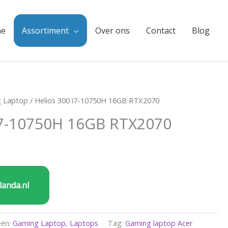
e
Assortiment
Over ons
Contact
Blog
 Laptop
/ Helios 300 i7-10750H 16GB RTX2070
i7-10750H 16GB RTX2070
landa.nl
eën:
Gaming Laptop
,
Laptops
Tag:
Gaming laptop Acer