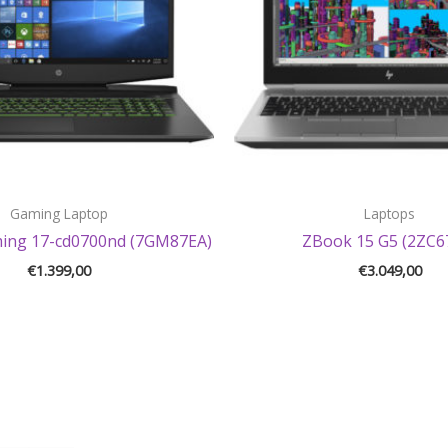
Gaming Laptop
Laptops
ming 17-cd0700nd (7GM87EA)
ZBook 15 G5 (2ZC6
€
1.399,00
€
3.049,00