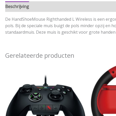
Beschrijving
Aanvullende informatie
De HandShoeMouse Righthanded L Wireless is een ergon
pols. Bij de speciale muis buigt de pols minder opzij en 
standaardmuis. Deze muis is geschikt voor grote handen 
Gerelateerde producten