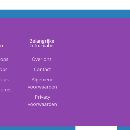
e
Belangrijke
ën
Informatie
tops
Over ons
tops
Contact
ptops
Algemene
voorwaarden
oires
Privacy
voorwaarden