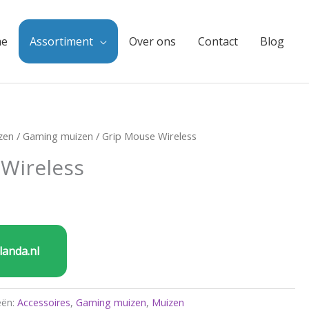
e
Assortiment
Over ons
Contact
Blog
zen
/
Gaming muizen
/ Grip Mouse Wireless
Wireless
landa.nl
eën:
Accessoires
,
Gaming muizen
,
Muizen