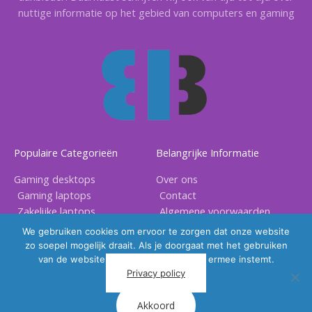
nuttige informatie op het gebied van computers en gaming
Populaire Categorieën
Belangrijke Informatie
Gaming desktops
Over ons
Gaming laptops
Contact
Zakelijke laptops
Algemene voorwaarden
Gaming accessoires
Privacy voorwaarden
We gebruiken cookies om ervoor te zorgen dat onze website
zo soepel mogelijk draait. Als je doorgaat met het gebruiken
van de website, gaan we er vanuit dat ermee instemt.
Privacy policy
Akkoord
Copyright © 2026 |
BB Electronix