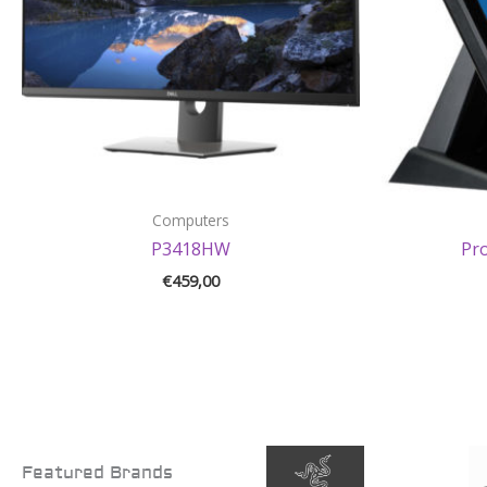
Computers
P3418HW
Pr
€
459,00
Featured Brands