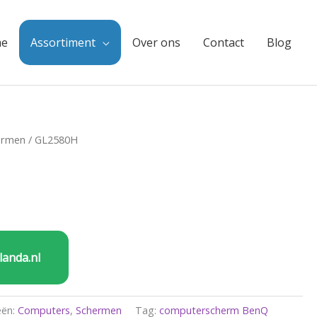
e
Assortiment
Over ons
Contact
Blog
ermen
/ GL2580H
landa.nl
eën:
Computers
,
Schermen
Tag:
computerscherm BenQ