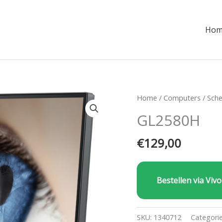
Hom
Home
/
Computers
/
Sch
GL2580H
€
129,00
Bestellen via Vivo
SKU:
1340712
Categori