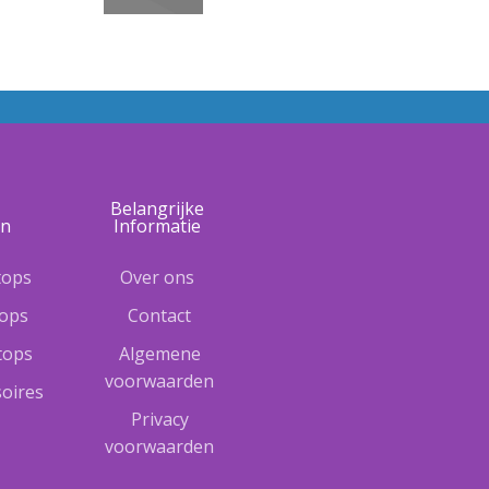
e
Belangrijke
ën
Informatie
tops
Over ons
tops
Contact
ptops
Algemene
voorwaarden
oires
Privacy
voorwaarden