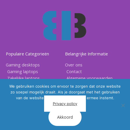
Populaire Categorieën
Belangrijke Informatie
Gaming desktops
Over ons
Gaming laptops
Contact
Zakelijke laptops
Algemene voorwaarden
Gaming accessoires
Privacy voorwaarden
We gebruiken cookies om ervoor te zorgen dat onze website
zo soepel mogelijk draait. Als je doorgaat met het gebruiken
van de website, gaan we er vanuit dat ermee instemt.
Privacy policy
Akkoord
Copyright © 2026 |
BB Electronix