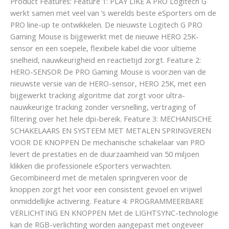
Product Features: Feature 1: PLAY LIKE A PRO Logitech G
werkt samen met veel van ’s werelds beste eSporters om de
PRO line-up te ontwikkelen. De nieuwste Logitech G PRO
Gaming Mouse is bijgewerkt met de nieuwe HERO 25K-
sensor en een soepele, flexibele kabel die voor ultieme
snelheid, nauwkeurigheid en reactietijd zorgt. Feature 2:
HERO-SENSOR De PRO Gaming Mouse is voorzien van de
nieuwste versie van de HERO-sensor, HERO 25K, met een
bijgewerkt tracking algoritme dat zorgt voor ultra-
nauwkeurige tracking zonder versnelling, vertraging of
filtering over het hele dpi-bereik. Feature 3: MECHANISCHE
SCHAKELAARS EN SYSTEEM MET METALEN SPRINGVEREN
VOOR DE KNOPPEN De mechanische schakelaar van PRO
levert de prestaties en de duurzaamheid van 50 miljoen
klikken die professionele eSporters verwachten.
Gecombineerd met de metalen springveren voor de
knoppen zorgt het voor een consistent gevoel en vrijwel
onmiddellijke activering. Feature 4: PROGRAMMEERBARE
VERLICHTING EN KNOPPEN Met de LIGHTSYNC-technologie
kan de RGB-verlichting worden aangepast met ongeveer