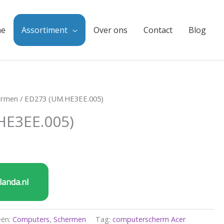
e
Assortiment
Over ons
Contact
Blog
ermen
/ ED273 (UM.HE3EE.005)
HE3EE.005)
landa.nl
eën:
Computers
,
Schermen
Tag:
computerscherm Acer