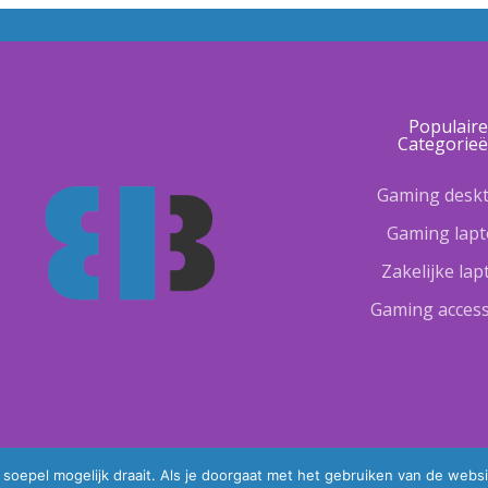
Populair
Categorie
Gaming desk
Gaming lap
Zakelijke la
Gaming access
oepel mogelijk draait. Als je doorgaat met het gebruiken van de websi