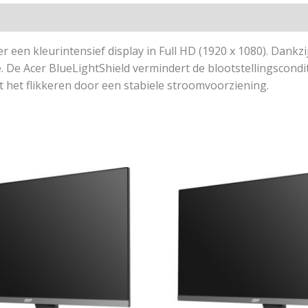
een kleurintensief display in Full HD (1920 x 1080). Dankzi
e. De Acer BlueLightShield vermindert de blootstellingscond
t het flikkeren door een stabiele stroomvoorziening.