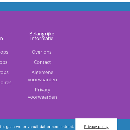
e
Belangrijke
ën
Informatie
tops
Over ons
tops
Contact
ptops
Algemene
voorwaarden
oires
Privacy
voorwaarden
te, gaan we er vanuit dat ermee instemt.
Privacy policy