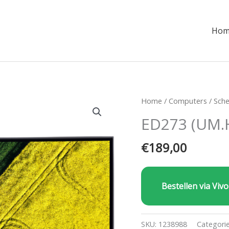
Hom
Home
/
Computers
/
Sch
ED273 (UM.
€
189,00
Bestellen via Vivo
SKU:
1238988
Categori