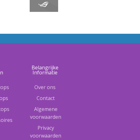
e
Belangrijke
ën
Informatie
tops
Over ons
tops
Contact
ptops
Algemene
voorwaarden
oires
Privacy
voorwaarden