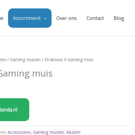
e
Assortiment
Over ons
Contact
Blog
zen
/
Gaming muizen
/ Drakonia II Gaming muis
 Gaming muis
landa.nl
eën:
Accessoires
,
Gaming muizen
,
Muizen