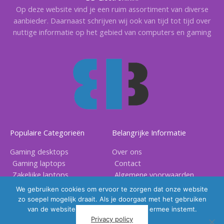
Op deze website vind je een ruim assortiment van diverse
aanbieder. Daarnaast schrijven wij ook van tijd tot tijd over
nuttige informatie op het gebied van computers en gaming
Populaire Categorieën
Belangrijke Informatie
Gaming desktops
Over ons
Gaming laptops
Contact
Zakelijke laptops
Algemene voorwaarden
Gaming accessoires
Privacy voorwaarden
We gebruiken cookies om ervoor te zorgen dat onze website
zo soepel mogelijk draait. Als je doorgaat met het gebruiken
van de website, gaan we er vanuit dat ermee instemt.
Privacy policy