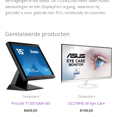
vertragingen in het beeld. De CU34G2/BK heeft twee HDMI-
aansluitingen en één DisplayPort-ingang, waardoor hij
geschikt is voor gebruik met PC’s, notebooks en consoles.
Gerelateerde producten
Computers
Computers
ProLite T1531SAW-B5
VZ279HE-W Eye Care
€
409,00
€
199,00