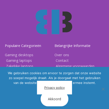
Populaire Categorieën
Belangrijke Informatie
Gaming desktops
Over ons
Gaming laptops
Contact
Zakelijke laptops
Algemene voorwaarden
Gaming accessoires
Privacy voorwaarden
We gebruiken cookies om ervoor te zorgen dat onze website
zo soepel mogelijk draait. Als je doorgaat met het gebruiken
van de website, gaan we er vanuit dat ermee instemt.
Privacy policy
Akkoord
Copyright © 2026 |
BB Electronix