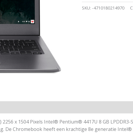
SKU:
-4710180214970
C
5″) 2256 x 1504 Pixels Intel® Pentium® 4417U 8 GB LPDD
ling. De Chromebook heeft een krachtige 8e generatie Intel®