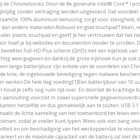
ij de Chromebooks. Door de 8e generatie Intel® Core™ i p
jktijdig zonder vertraging worden uitgevoerd. Dat voordeel 
zaamDe 100% aluminium behuizing zorgt voor stevigheid, duur
n dan andere materialen.Robuust en glad touchpadTikken, ve
lier plastic touchpad en geeft je het vertrouwen dat het n
door hoef je bij websites en documenten minder te scrollen. 
beeldHet Full-HD Plus scherm (QHD) met een kijkhoek van 17
chtig weergegeven en dankzij de grote kijkhoek kun je ook
een lange batterijduur zijn enkele van de voordelen van Chr
 de knie, de ingebouwde beveiliging tegen malware beschermt
 werken.De hele dag voeding[1]Een batterijduur van 10 uur i
houd je zelfs nog ruim tijd over. En doordat de krachtige 
ansluiting voorziet in zowel supersnelle gegevensoverdrac
nten hetzelfde en dus gemakkelijk aan te sluiten. USB 3.1 i
 maakt de lichte kanteling van het toetsenbord het leven e
 toetsen, zodat je sneller kunt typen. Wees ook niet bang v
biliteit en om beschadiging van het werkoppervlak te voorko
eert en de maximale capaciteit van de batterij zal met de t