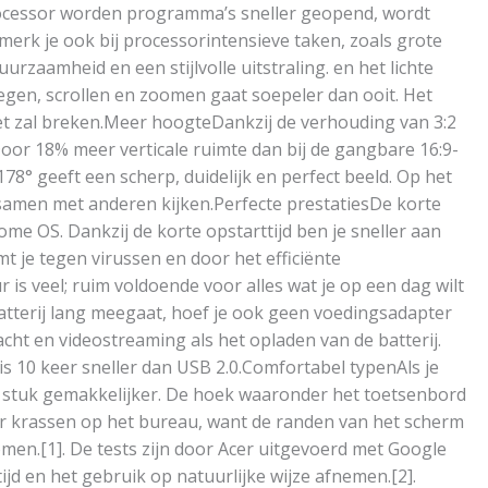
rocessor worden programma’s sneller geopend, wordt
merk je ook bij processorintensieve taken, zoals grote
zaamheid en een stijlvolle uitstraling. en het lichte
gen, scrollen en zoomen gaat soepeler dan ooit. Het
iet zal breken.Meer hoogteDankzij de verhouding van 3:2
Door 18% meer verticale ruimte dan bij de gangbare 16:9-
8° geeft een scherp, duidelijk en perfect beeld. Op het
 samen met anderen kijken.Perfecte prestatiesDe korte
ome OS. Dankzij de korte opstarttijd ben je sneller aan
 je tegen virussen en door het efficiënte
s veel; ruim voldoende voor alles wat je op een dag wilt
batterij lang meegaat, hoef je ook geen voedingsadapter
ht en videostreaming als het opladen van de batterij.
s 10 keer sneller dan USB 2.0.Comfortabel typenAls je
en stuk gemakkelijker. De hoek waaronder het toetsenbord
oor krassen op het bureau, want de randen van het scherm
men.[1]. De tests zijn door Acer uitgevoerd met Google
ijd en het gebruik op natuurlijke wijze afnemen.[2].