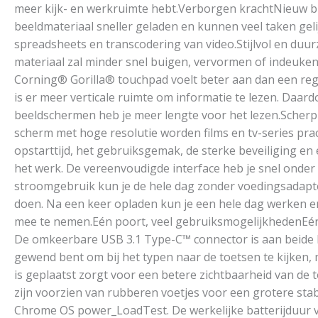
meer kijk- en werkruimte hebt.Verborgen krachtNieuw b
beeldmateriaal sneller geladen en kunnen veel taken geli
spreadsheets en transcodering van video.Stijlvol en duur
materiaal zal minder snel buigen, vervormen of indeuke
Corning® Gorilla® touchpad voelt beter aan dan een regu
is er meer verticale ruimte om informatie te lezen. Daar
beeldschermen heb je meer lengte voor het lezen.Scherp 
scherm met hoge resolutie worden films en tv-series pra
opstarttijd, het gebruiksgemak, de sterke beveiliging en 
het werk. De vereenvoudigde interface heb je snel onder
stroomgebruik kun je de hele dag zonder voedingsadapter
doen. Na een keer opladen kun je een hele dag werken en 
mee te nemen.Eén poort, veel gebruiksmogelijkhedenEén a
De omkeerbare USB 3.1 Type-C™ connector is aan beide ka
gewend bent om bij het typen naar de toetsen te kijken,
is geplaatst zorgt voor een betere zichtbaarheid van de
zijn voorzien van rubberen voetjes voor een grotere sta
Chrome OS power_LoadTest. De werkelijke batterijduur vari