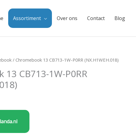
e
Assortiment
Over ons
Contact
Blog
ebook
/ Chromebook 13 CB713-1W-P0RR (NX.H1WEH.018)
 13 CB713-1W-P0RR
018)
landa.nl