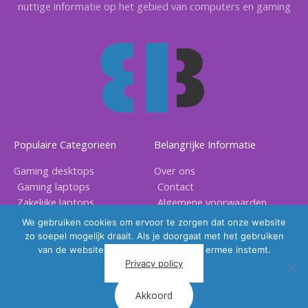
nuttige informatie op het gebied van computers en gaming
Populaire Categorieën
Belangrijke Informatie
Gaming desktops
Over ons
Gaming laptops
Contact
Zakelijke laptops
Algemene voorwaarden
Gaming accessoires
Privacy voorwaarden
We gebruiken cookies om ervoor te zorgen dat onze website
zo soepel mogelijk draait. Als je doorgaat met het gebruiken
van de website, gaan we er vanuit dat ermee instemt.
Privacy policy
Akkoord
Copyright © 2026 |
BB Electronix