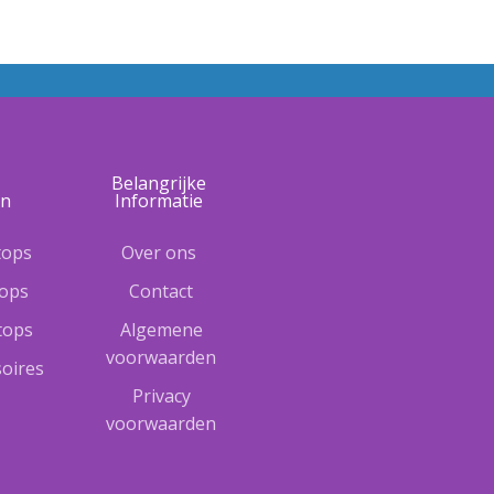
e
Belangrijke
ën
Informatie
tops
Over ons
tops
Contact
ptops
Algemene
voorwaarden
oires
Privacy
voorwaarden