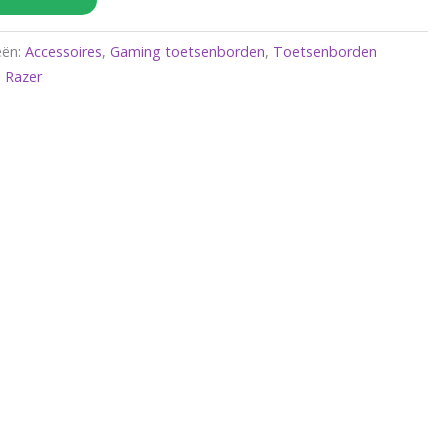
eën:
Accessoires
,
Gaming toetsenborden
,
Toetsenborden
 Razer