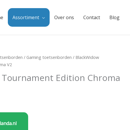
e
Assortiment
Over ons
Contact
Blog
tsenborden
/
Gaming toetsenborden
/ BlackWidow
oma V2
 Tournament Edition Chroma
landa.nl