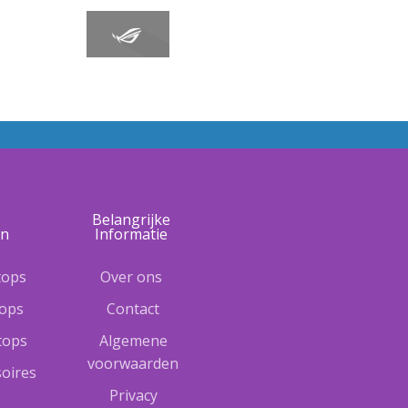
e
Belangrijke
ën
Informatie
tops
Over ons
tops
Contact
ptops
Algemene
voorwaarden
oires
Privacy