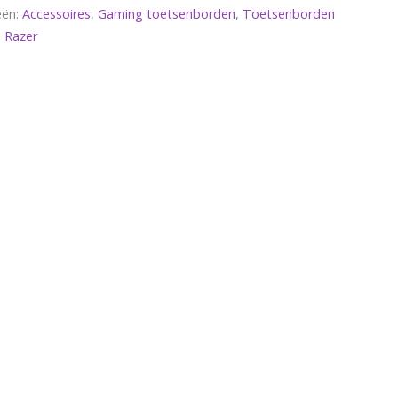
eën:
Accessoires
,
Gaming toetsenborden
,
Toetsenborden
 Razer