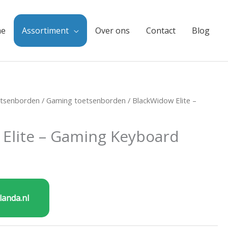
e
Assortiment
Over ons
Contact
Blog
tsenborden
/
Gaming toetsenborden
/ BlackWidow Elite –
Elite – Gaming Keyboard
landa.nl