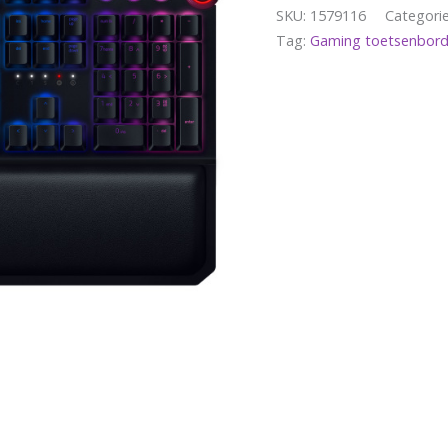
SKU:
1579116
Categori
Tag:
Gaming toetsenbord