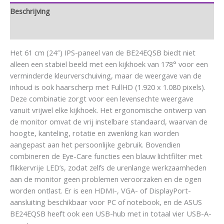
Beschrijving
Aanvullende informatie
Het 61 cm (24″) IPS-paneel van de BE24EQSB biedt niet
alleen een stabiel beeld met een kijkhoek van 178° voor een
verminderde kleurverschuiving, maar de weergave van de
inhoud is ook haarscherp met FullHD (1.920 x 1.080 pixels).
Deze combinatie zorgt voor een levensechte weergave
vanuit vrijwel elke kijkhoek. Het ergonomische ontwerp van
de monitor omvat de vrij instelbare standaard, waarvan de
hoogte, kanteling, rotatie en zwenking kan worden
aangepast aan het persoonlijke gebruik. Bovendien
combineren de Eye-Care functies een blauw lichtfilter met
flikkervrije LED’s, zodat zelfs de urenlange werkzaamheden
aan de monitor geen problemen veroorzaken en de ogen
worden ontlast. Er is een HDMI-, VGA- of DisplayPort-
aansluiting beschikbaar voor PC of notebook, en de ASUS
BE24EQSB heeft ook een USB-hub met in totaal vier USB-A-