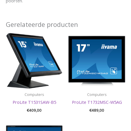
poorten.
Gerelateerde producten
Computers
Computers
ProLite T1531SAW-B5
ProLite T1732MSC-W5AG
€
409,00
€
489,00