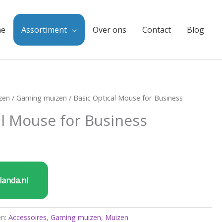
e
Assortiment
Over ons
Contact
Blog
zen
/
Gaming muizen
/ Basic Optical Mouse for Business
al Mouse for Business
landa.nl
ën:
Accessoires
,
Gaming muizen
,
Muizen