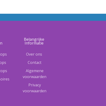
e
Belangrijke
ën
Informatie
tops
Over ons
tops
Contact
ptops
Algemene
voorwaarden
oires
Privacy
voorwaarden