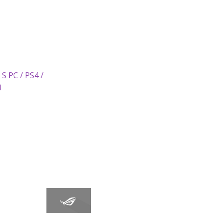
S PC / PS4 /
U