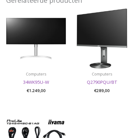
Gerelateerde producten
Computers
Computers
34WK95U-W
Q2790PQU/BT
€
1.249,00
€
289,00