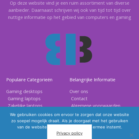
Op deze website vind je een ruim assortiment van diverse
aanbieder. Daarnaast schrijven wij ook van tijd tot tijd over
nuttige informatie op het gebied van computers en gaming
Populaire Categorieën
Belangrijke Informatie
Gaming desktops
Over ons
Gaming laptops
Contact
Zakelijke laptops
Algemene voorwaarden
Gaming accessoires
Privacy voorwaarden
We gebruiken cookies om ervoor te zorgen dat onze website
zo soepel mogelijk draait. Als je doorgaat met het gebruiken
van de website, gaan we er vanuit dat ermee instemt.
Privacy policy