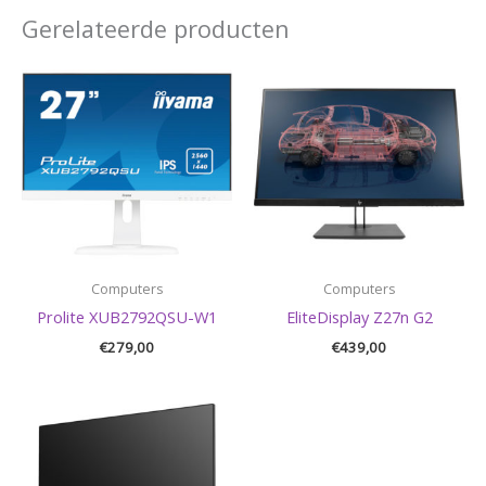
Gerelateerde producten
Computers
Computers
Prolite XUB2792QSU-W1
EliteDisplay Z27n G2
€
279,00
€
439,00