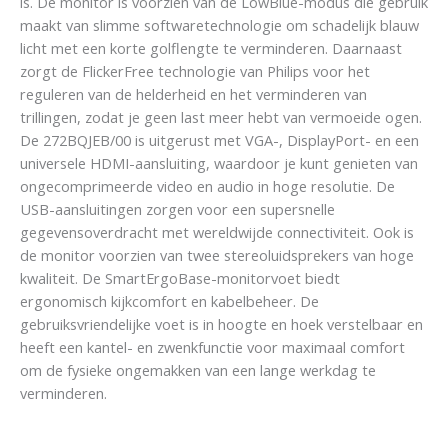
is. De monitor is voorzien van de LowBlue-modus die gebruik
maakt van slimme softwaretechnologie om schadelijk blauw
licht met een korte golflengte te verminderen. Daarnaast
zorgt de FlickerFree technologie van Philips voor het
reguleren van de helderheid en het verminderen van
trillingen, zodat je geen last meer hebt van vermoeide ogen.
De 272BQJEB/00 is uitgerust met VGA-, DisplayPort- en een
universele HDMI-aansluiting, waardoor je kunt genieten van
ongecomprimeerde video en audio in hoge resolutie. De
USB-aansluitingen zorgen voor een supersnelle
gegevensoverdracht met wereldwijde connectiviteit. Ook is
de monitor voorzien van twee stereoluidsprekers van hoge
kwaliteit. De SmartErgoBase-monitorvoet biedt
ergonomisch kijkcomfort en kabelbeheer. De
gebruiksvriendelijke voet is in hoogte en hoek verstelbaar en
heeft een kantel- en zwenkfunctie voor maximaal comfort
om de fysieke ongemakken van een lange werkdag te
verminderen.