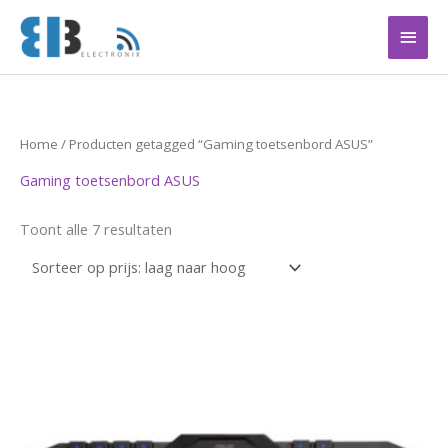
Ga
Hoof
naar
de
inhoud
Gesorteerd
Home
/ Producten getagged “Gaming toetsenbord ASUS”
op
prijs:
Gaming toetsenbord ASUS
laag
naar
hoog
Toont alle 7 resultaten