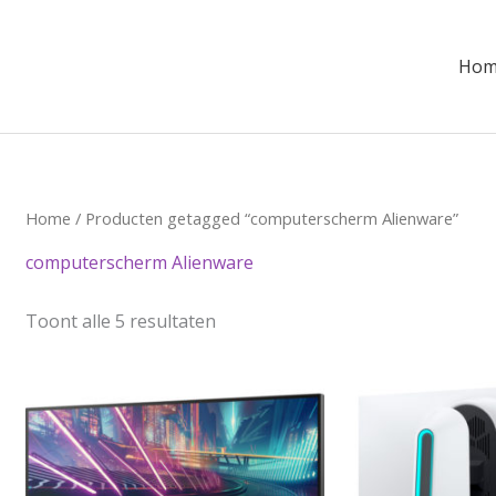
Hom
Gesorteerd
Home
/ Producten getagged “computerscherm Alienware”
op
prijs:
computerscherm Alienware
laag
naar
hoog
Toont alle 5 resultaten