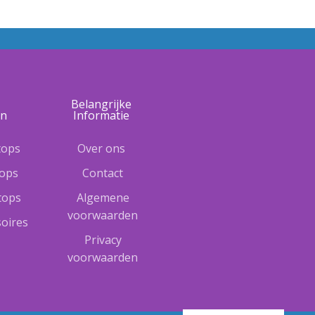
e
Belangrijke
ën
Informatie
tops
Over ons
tops
Contact
ptops
Algemene
voorwaarden
oires
Privacy
voorwaarden