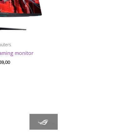
uters
ming monitor
69,00