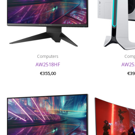
Computers
Comp
AW2518HF
AW25
€
355,00
€
39