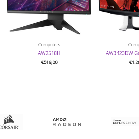
Computers
Comp
AW2518H
AW3423DW Ga
€
519,00
€
1.2