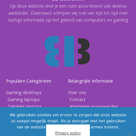
Op deze website vind je een ruim assortiment van diverse
aanbieder. Daarnaast schrijven wij ook van tijd tot tijd over
nuttige informatie op het gebied van computers en gaming
Populaire Categorieën
Belangrijke Informatie
Gaming desktops
Over ons
Gaming laptops
Contact
Zakelijke laptops
Algemene voorwaarden
Gaming accessoires
Privacy voorwaarden
We gebruiken cookies om ervoor te zorgen dat onze website
zo soepel mogelijk draait. Als je doorgaat met het gebruiken
van de website, gaan we er vanuit dat ermee instemt.
Privacy policy