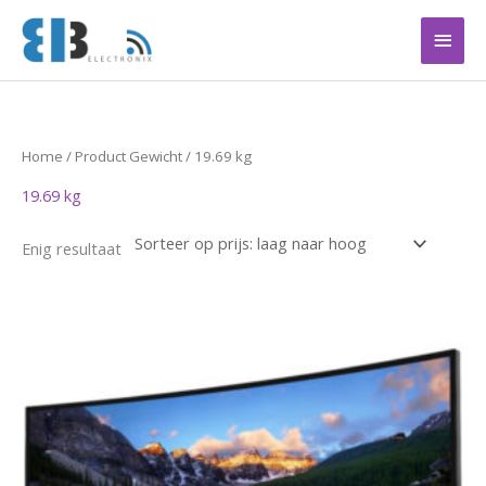
Ga
Hoof
naar
de
inhoud
Home
/ Product Gewicht / 19.69 kg
19.69 kg
Enig resultaat