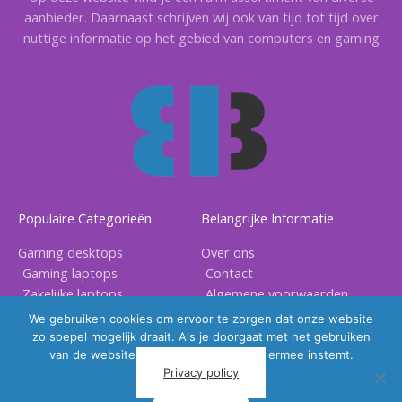
aanbieder. Daarnaast schrijven wij ook van tijd tot tijd over
nuttige informatie op het gebied van computers en gaming
Populaire Categorieën
Belangrijke Informatie
Gaming desktops
Over ons
Gaming laptops
Contact
Zakelijke laptops
Algemene voorwaarden
Gaming accessoires
Privacy voorwaarden
We gebruiken cookies om ervoor te zorgen dat onze website
zo soepel mogelijk draait. Als je doorgaat met het gebruiken
van de website, gaan we er vanuit dat ermee instemt.
Privacy policy