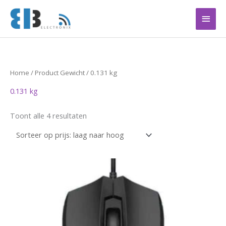
Ga
Hoof
naar
de
inhoud
Gesorteerd
Home
/ Product Gewicht / 0.131 kg
op
prijs:
0.131 kg
laag
naar
hoog
Toont alle 4 resultaten