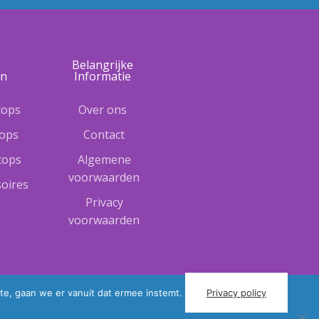
e
Belangrijke
ën
Informatie
tops
Over ons
tops
Contact
ptops
Algemene
voorwaarden
oires
Privacy
voorwaarden
te, gaan we er vanuit dat ermee instemt.
Privacy policy