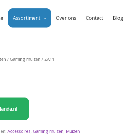
e
Assortiment
Over ons
Contact
Blog
zen
/
Gaming muizen
/ ZA11
landa.nl
eën:
Accessoires
,
Gaming muizen
,
Muizen