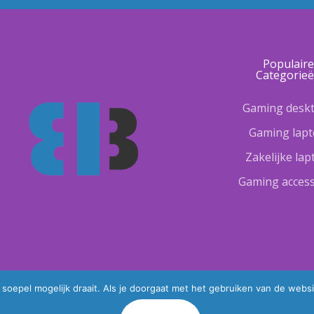
Populair
Categorie
Gaming desk
Gaming lap
Zakelijke la
Gaming access
oepel mogelijk draait. Als je doorgaat met het gebruiken van de websi