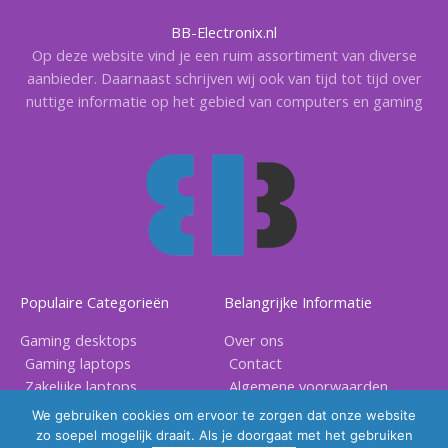
BB-Electronix.nl
Op deze website vind je een ruim assortiment van diverse
aanbieder. Daarnaast schrijven wij ook van tijd tot tijd over
nuttige informatie op het gebied van computers en gaming
Populaire Categorieën
Belangrijke Informatie
Gaming desktops
Over ons
Gaming laptops
Contact
Zakelijke laptops
Algemene voorwaarden
Gaming accessoires
Privacy voorwaarden
We gebruiken cookies om ervoor te zorgen dat onze website
zo soepel mogelijk draait. Als je doorgaat met het gebruiken