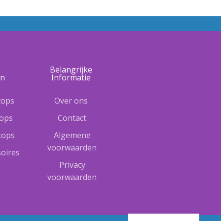
e
Belangrijke
ën
Informatie
tops
Over ons
tops
Contact
ptops
Algemene
voorwaarden
oires
Privacy
voorwaarden