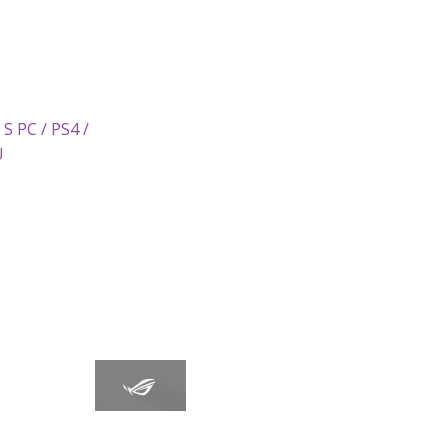
S PC / PS4 /
U