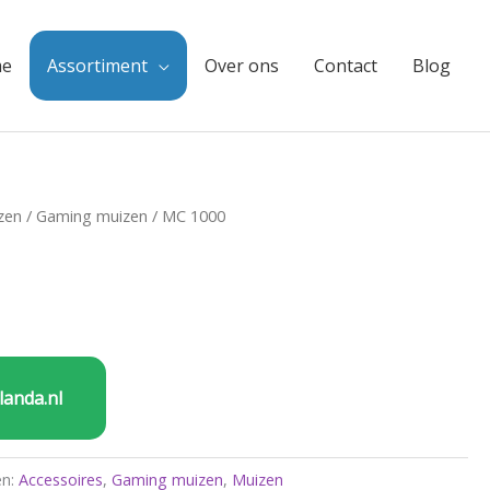
e
Assortiment
Over ons
Contact
Blog
zen
/
Gaming muizen
/ MC 1000
landa.nl
ën:
Accessoires
,
Gaming muizen
,
Muizen