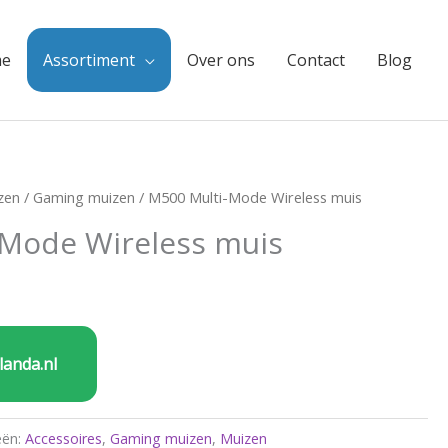
e
Assortiment
Over ons
Contact
Blog
zen
/
Gaming muizen
/ M500 Multi-Mode Wireless muis
-Mode Wireless muis
landa.nl
eën:
Accessoires
,
Gaming muizen
,
Muizen