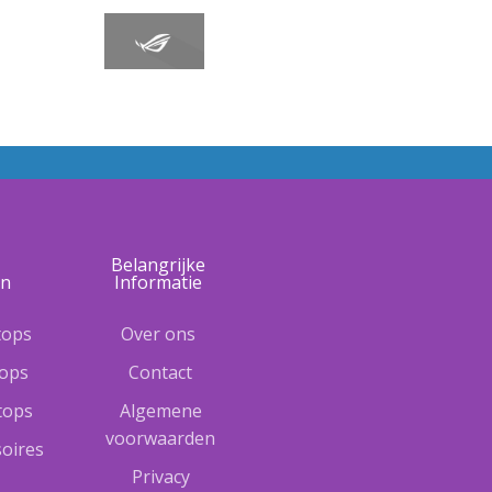
e
Belangrijke
ën
Informatie
tops
Over ons
tops
Contact
ptops
Algemene
voorwaarden
oires
Privacy