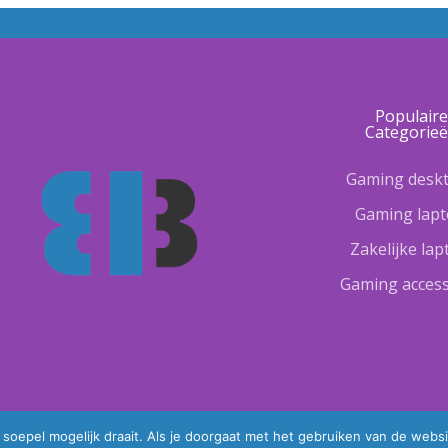
Populair
Categorie
Gaming desk
Gaming lap
Zakelijke la
Gaming access
oepel mogelijk draait. Als je doorgaat met het gebruiken van de websi