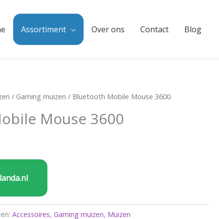
e
Assortiment
Over ons
Contact
Blog
zen
/
Gaming muizen
/ Bluetooth Mobile Mouse 3600
Mobile Mouse 3600
landa.nl
eën:
Accessoires
,
Gaming muizen
,
Muizen