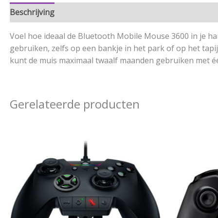
Beschrijving
Aanvullende informatie
Voel hoe ideaal de Bluetooth Mobile Mouse 3600 in je hand
gebruiken, zelfs op een bankje in het park of op het tap
kunt de muis maximaal twaalf maanden gebruiken met één
Gerelateerde producten