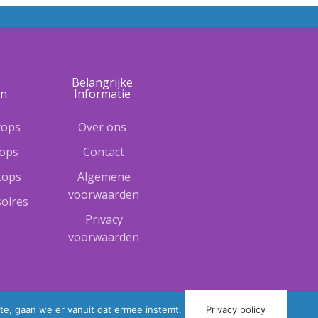
e
Belangrijke
ën
Informatie
tops
Over ons
tops
Contact
ptops
Algemene
voorwaarden
oires
Privacy
voorwaarden
te, gaan we er vanuit dat ermee instemt.
Privacy policy